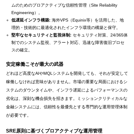
ムのためのプロアクティブな信頼性管理（Site Reliability
Engineering）。
低遅延インフラ構築:
海外VPS（Equinix等）を活用した、地
理的・技術的に最適化されたインフラ環境の構築と保守。
堅牢なセキュリティと監視体制:
セキュリティ対策、24/365体
制でのシステム監視、アラート対応、迅速な障害復旧プロセ
スの確立。
安定稼働こそが最大の武器
どれほど高度なAIやMQLシステムを開発しても、それが安定して
稼働しなければ意味がありません。市場の重要な局面におけるシ
ステムのダウンタイムや、インフラ遅延によるパフォーマンスの
劣化は、深刻な機会損失を招きます。ミッションクリティカルな
金融システムには、信頼性を最優先とする専門的な運用管理体制
が必要です。
SRE原則に基づくプロアクティブな運用管理