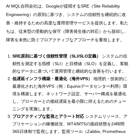
AI MQL合同会社は、Googleが提唱するSRE（Site Reliability
Engineering）の原則に基づき、システムの信頼性を継続的に改
善・維持するための高度な運用管理サービスを提供します。私た
ちは、従来型の受動的な保守（障害発生後の対応）から脱却し、
障害を未然に防ぐプロアクティブなアプローチを重視します。
SRE原則に基づく信頼性管理（SLI/SLO定義）
システムの信
頼性を測定する指標（SLI）と目標値（SLO）を定義し、客観
的なデータに基づいて運用管理と継続的な改善を行います。
低遅延インフラ構築・最適化（海外VPS）
地理的・技術的に
最適化された海外VPS（例：Equinixデータセンター利用）環
境を構築します。ネットワーク設定、サーバー構成を最適化
し、ブローカーとの接続遅延を最小限に抑えるためのチュー
ニングを実施します。
プロアクティブな監視とアラート対応
システムリソース、ア
プリケーションの稼働状況、MT4/MT5の接続状態を24時間
365日体制で監視します。監視ツール（Zabbix, Prometheus