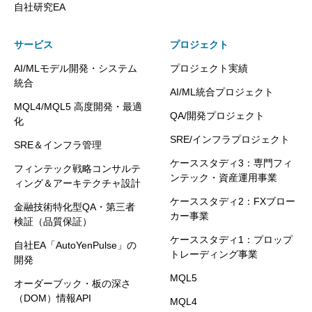
自社研究EA
サービス
プロジェクト
AI/MLモデル開発・システム
プロジェクト実績
統合
AI/ML統合プロジェクト
MQL4/MQL5 高度開発・最適
QA/開発プロジェクト
化
SRE/インフラプロジェクト
SRE＆インフラ管理
ケーススタディ3：専門フィ
フィンテック戦略コンサルテ
ンテック・資産運用事業
ィング＆アーキテクチャ設計
ケーススタディ2：FXブロー
金融技術特化型QA・第三者
カー事業
検証（品質保証）
ケーススタディ1：プロップ
自社EA「AutoYenPulse」の
トレーディング事業
開発
MQL5
オーダーブック・板の深さ
（DOM）情報API
MQL4