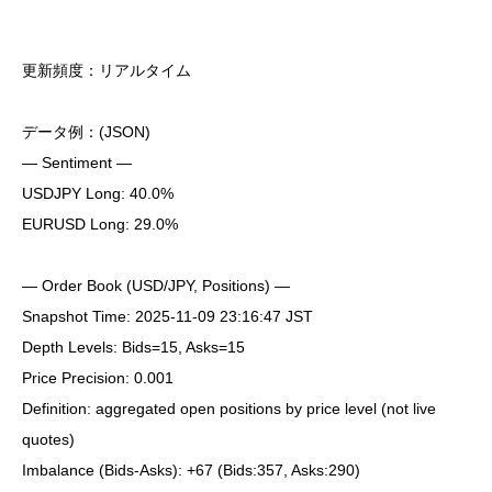
更新頻度：リアルタイム
データ例：(JSON)
— Sentiment —
USDJPY Long: 40.0%
EURUSD Long: 29.0%
— Order Book (USD/JPY, Positions) —
Snapshot Time: 2025-11-09 23:16:47 JST
Depth Levels: Bids=15, Asks=15
Price Precision: 0.001
Definition: aggregated open positions by price level (not live
quotes)
Imbalance (Bids-Asks): +67 (Bids:357, Asks:290)