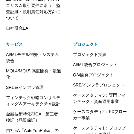
ゴリズム取引要件に沿う、監
査証跡・説明責任対応方針に
ついて
自社研究EA
サービス
プロジェクト
AI/MLモデル開発・システム
プロジェクト実績
統合
AI/ML統合プロジェクト
MQL4/MQL5 高度開発・最適
QA/開発プロジェクト
化
SRE/インフラプロジェクト
SRE＆インフラ管理
ケーススタディ3：専門フィ
フィンテック戦略コンサルテ
ンテック・資産運用事業
ィング＆アーキテクチャ設計
ケーススタディ2：FXブロー
金融技術特化型QA・第三者
カー事業
検証（品質保証）
ケーススタディ1：プロップ
自社EA「AutoYenPulse」の