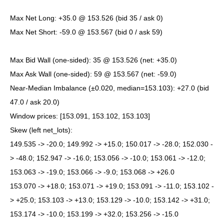
Max Net Long: +35.0 @ 153.526 (bid 35 / ask 0)
Max Net Short: -59.0 @ 153.567 (bid 0 / ask 59)
Max Bid Wall (one-sided): 35 @ 153.526 (net: +35.0)
Max Ask Wall (one-sided): 59 @ 153.567 (net: -59.0)
Near-Median Imbalance (±0.020, median=153.103): +27.0 (bid
47.0 / ask 20.0)
Window prices: [153.091, 153.102, 153.103]
Skew (left net_lots):
149.535 -> -20.0; 149.992 -> +15.0; 150.017 -> -28.0; 152.030 -
> -48.0; 152.947 -> -16.0; 153.056 -> -10.0; 153.061 -> -12.0;
153.063 -> -19.0; 153.066 -> -9.0; 153.068 -> +26.0
153.070 -> +18.0; 153.071 -> +19.0; 153.091 -> -11.0; 153.102 -
> +25.0; 153.103 -> +13.0; 153.129 -> -10.0; 153.142 -> +31.0;
153.174 -> -10.0; 153.199 -> +32.0; 153.256 -> -15.0