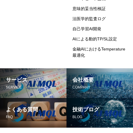
意味的妥当性検証
法医学的監査ログ
自己学習AI開発
AIによる動的TP/SL設定
金融AIにおけるTemperature
最適化
サービス
会社概要
SERVICE
COMPANY
よくある質問
技術ブログ
FAQ
BLOG