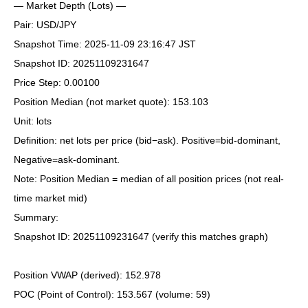
— Market Depth (Lots) —
Pair: USD/JPY
Snapshot Time: 2025-11-09 23:16:47 JST
Snapshot ID: 20251109231647
Price Step: 0.00100
Position Median (not market quote): 153.103
Unit: lots
Definition: net lots per price (bid−ask). Positive=bid-dominant,
Negative=ask-dominant.
Note: Position Median = median of all position prices (not real-
time market mid)
Summary:
Snapshot ID: 20251109231647 (verify this matches graph)
Position VWAP (derived): 152.978
POC (Point of Control): 153.567 (volume: 59)