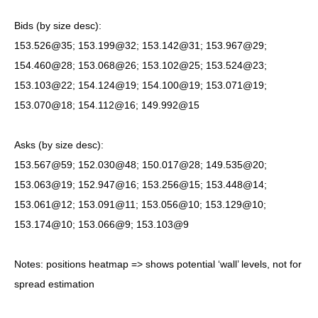
Bids (by size desc):
153.526@35; 153.199@32; 153.142@31; 153.967@29;
154.460@28; 153.068@26; 153.102@25; 153.524@23;
153.103@22; 154.124@19; 154.100@19; 153.071@19;
153.070@18; 154.112@16; 149.992@15
Asks (by size desc):
153.567@59; 152.030@48; 150.017@28; 149.535@20;
153.063@19; 152.947@16; 153.256@15; 153.448@14;
153.061@12; 153.091@11; 153.056@10; 153.129@10;
153.174@10; 153.066@9; 153.103@9
Notes: positions heatmap => shows potential ‘wall’ levels, not for
spread estimation