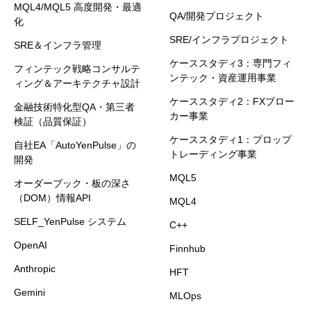
MQL4/MQL5 高度開発・最適
QA/開発プロジェクト
化
SRE/インフラプロジェクト
SRE＆インフラ管理
ケーススタディ3：専門フィ
フィンテック戦略コンサルテ
ンテック・資産運用事業
ィング＆アーキテクチャ設計
ケーススタディ2：FXブロー
金融技術特化型QA・第三者
カー事業
検証（品質保証）
ケーススタディ1：プロップ
自社EA「AutoYenPulse」の
トレーディング事業
開発
MQL5
オーダーブック・板の深さ
（DOM）情報API
MQL4
SELF_YenPulse システム
C++
OpenAI
Finnhub
Anthropic
HFT
Gemini
MLOps