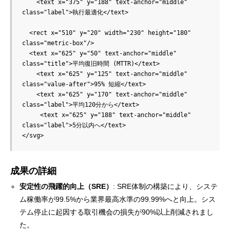
    <text x="375" y="188" text-anchor="middle" 
class="label">執行最適化</text>

  <rect x="510" y="20" width="230" height="180" 
class="metric-box"/>

  <text x="625" y="50" text-anchor="middle" 
class="title">平均復旧時間 (MTTR)</text>

    <text x="625" y="125" text-anchor="middle" 
class="value-after">95% 短縮</text>

    <text x="625" y="170" text-anchor="middle" 
class="label">平均120分から</text>

     <text x="625" y="188" text-anchor="middle" 
class="label">5分以内へ</text>

成果の詳細
安定性の飛躍的向上（SRE）
: SRE体制の構築により、システ
ム稼働率が99.5%から業界最高水準の99.99%へと向上。シス
テム停止に起因する取引機会の損失が90%以上削減されまし
た。