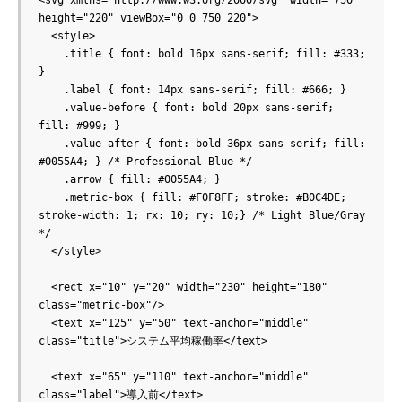
<svg xmlns="http://www.w3.org/2000/svg" width="750" 
height="220" viewBox="0 0 750 220">

  <style>

    .title { font: bold 16px sans-serif; fill: #333; 
}

    .label { font: 14px sans-serif; fill: #666; }

    .value-before { font: bold 20px sans-serif; 
fill: #999; }

    .value-after { font: bold 36px sans-serif; fill: 
#0055A4; } /* Professional Blue */

    .arrow { fill: #0055A4; }

    .metric-box { fill: #F0F8FF; stroke: #B0C4DE; 
stroke-width: 1; rx: 10; ry: 10;} /* Light Blue/Gray 
*/

  </style>

  <rect x="10" y="20" width="230" height="180" 
class="metric-box"/>

  <text x="125" y="50" text-anchor="middle" 
class="title">システム平均稼働率</text>

  <text x="65" y="110" text-anchor="middle" 
class="label">導入前</text>
