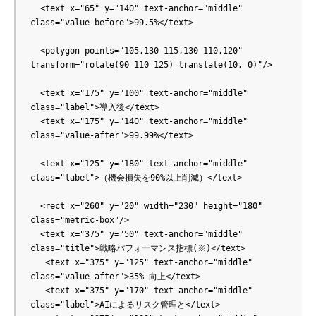
  <text x="65" y="140" text-anchor="middle" 
class="value-before">99.5%</text>

  <polygon points="105,130 115,130 110,120" 
transform="rotate(90 110 125) translate(10, 0)"/>

  <text x="175" y="100" text-anchor="middle" 
class="label">導入後</text>

  <text x="175" y="140" text-anchor="middle" 
class="value-after">99.99%</text>

  <text x="125" y="180" text-anchor="middle" 
class="label">（機会損失を90%以上削減）</text>

  <rect x="260" y="20" width="230" height="180" 
class="metric-box"/>

  <text x="375" y="50" text-anchor="middle" 
class="title">戦略パフォーマンス指標(※)</text>

   <text x="375" y="125" text-anchor="middle" 
class="value-after">35% 向上</text>

   <text x="375" y="170" text-anchor="middle" 
class="label">AIによるリスク管理と</text>
