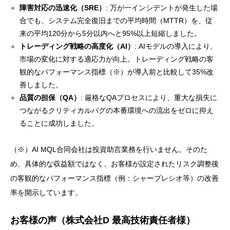
障害対応の迅速化（SRE）
: 万が一インシデントが発生した場
合でも、システム完全復旧までの平均時間（MTTR）を、従
来の平均120分から5分以内へと95%以上短縮しました。
トレーディング戦略の高度化（AI）
: AIモデルの導入により、
市場の変化に対する適応力が向上。トレーディング戦略の客
観的なパフォーマンス指標（※）が導入前と比較して35%改
善しました。
品質の担保（QA）
: 厳格なQAプロセスにより、重大な損失に
つながるクリティカルバグの本番環境への流出をゼロに抑え
ることに成功しました。
（※）AI MQL合同会社は投資助言業務を行いません。そのた
め、具体的な収益額ではなく、お客様が設定されたリスク調整後
の客観的なパフォーマンス指標（例：シャープレシオ等）の改善
率を開示しています。
お客様の声（株式会社D 最高技術責任者様）