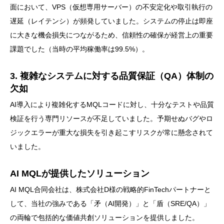
面において、VPS（仮想専用サーバー）の不安定化や取引執行の
遅延（レイテンシ）が頻発していました。システムの停止は即座
に大きな機会損失につながるため、信頼性の確保が経営上の重要
課題でした（当時の平均稼働率は99.5%）。
3. 複雑なシステムに対する品質保証（QA）体制の
欠如
AI導入により複雑化するMQLコードに対し、十分なテストや品質
検証を行う専門リソースが不足していました。予期せぬバグやロ
ジックエラーが重大な損失を引き起こすリスクが常に懸念されて
いました。
AI MQLが提供したソリューション
AI MQL合同会社は、株式会社D様の戦略的FinTechパートナーと
して、当社の強みである「矛（AI開発）」と「盾（SRE/QA）」
の両輪で包括的な価値共創ソリューションを提供しました。