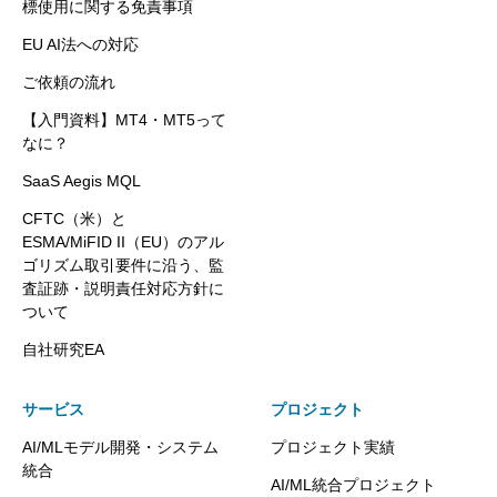
標使用に関する免責事項
EU AI法への対応
ご依頼の流れ
【入門資料】MT4・MT5って
なに？
SaaS Aegis MQL
CFTC（米）と
ESMA/MiFID II（EU）のアル
ゴリズム取引要件に沿う、監
査証跡・説明責任対応方針に
ついて
自社研究EA
サービス
プロジェクト
AI/MLモデル開発・システム
プロジェクト実績
統合
AI/ML統合プロジェクト