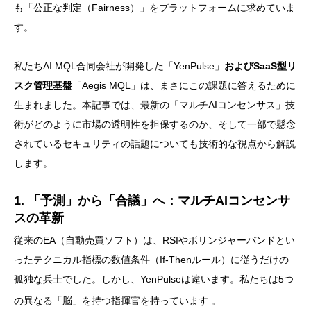
も「公正な判定（Fairness）」をプラットフォームに求めていま
す。
私たちAI MQL合同会社が開発した「YenPulse」
およびSaaS型リ
スク管理基盤
「Aegis MQL」は、まさにこの課題に答えるために
生まれました。本記事では、最新の「マルチAIコンセンサス」技
術がどのように市場の透明性を担保するのか、そして一部で懸念
されているセキュリティの話題についても技術的な視点から解説
します。
1. 「予測」から「合議」へ：マルチAIコンセンサ
スの革新
従来のEA（自動売買ソフト）は、RSIやボリンジャーバンドとい
ったテクニカル指標の数値条件（If-Thenルール）に従うだけの
孤独な兵士でした。しかし、YenPulseは違います。私たちは5つ
の異なる「脳」を持つ指揮官を持っています
。