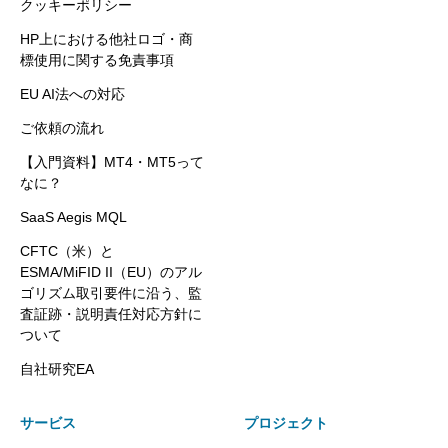
クッキーポリシー
HP上における他社ロゴ・商
標使用に関する免責事項
EU AI法への対応
ご依頼の流れ
【入門資料】MT4・MT5って
なに？
SaaS Aegis MQL
CFTC（米）と
ESMA/MiFID II（EU）のアル
ゴリズム取引要件に沿う、監
査証跡・説明責任対応方針に
ついて
自社研究EA
サービス
プロジェクト