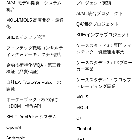
AI/MLモデル開発・システム
プロジェクト実績
統合
AI/ML統合プロジェクト
MQL4/MQL5 高度開発・最適
QA/開発プロジェクト
化
SRE/インフラプロジェクト
SRE＆インフラ管理
ケーススタディ3：専門フィ
フィンテック戦略コンサルテ
ンテック・資産運用事業
ィング＆アーキテクチャ設計
ケーススタディ2：FXブロー
金融技術特化型QA・第三者
カー事業
検証（品質保証）
ケーススタディ1：プロップ
自社EA「AutoYenPulse」の
トレーディング事業
開発
MQL5
オーダーブック・板の深さ
（DOM）情報API
MQL4
SELF_YenPulse システム
C++
OpenAI
Finnhub
Anthropic
HFT