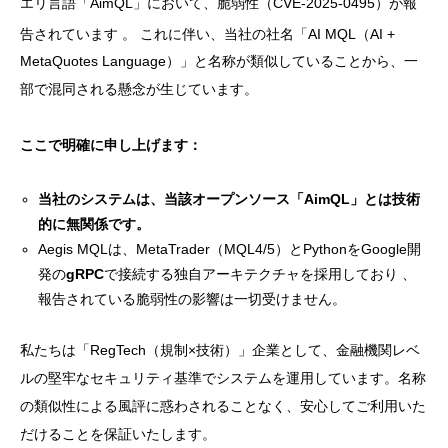
エリ言語「AimQL」において、脆弱性（CVE-2025-0495）が報
告されています
。 これに伴い、当社の社名「AI MQL（AI +
MetaQuotes Language）」と名称が類似していることから、一
部で混同される懸念が生じています。
ここで明確に申し上げます：
当社のシステムは、当該オープンソース「AimQL」とは技術
的に無関係です。
Aegis MQLは、MetaTrader（MQL4/5）とPythonをGoogle開
発の
gRPC
で接続する独自アーキテクチャを採用しており 、
報告されている脆弱性の影響は一切受けません。
私たちは「RegTech（規制×技術）」企業として、金融機関レベ
ルの堅牢なセキュリティ基準でシステムを運用しています。名称
の類似性による風評に惑わされることなく、安心してご利用いた
だけることを保証いたします。