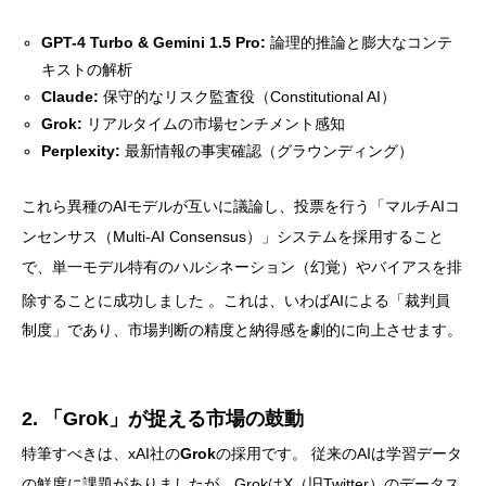
GPT-4 Turbo & Gemini 1.5 Pro:
論理的推論と膨大なコンテ
キストの解析
Claude:
保守的なリスク監査役（Constitutional AI）
Grok:
リアルタイムの市場センチメント感知
Perplexity:
最新情報の事実確認（グラウンディング）
これら異種のAIモデルが互いに議論し、投票を行う「マルチAIコ
ンセンサス（Multi-AI Consensus）」システムを採用すること
で、単一モデル特有のハルシネーション（幻覚）やバイアスを排
除することに成功しました
。これは、いわばAIによる「裁判員
制度」であり、市場判断の精度と納得感を劇的に向上させます。
2. 「Grok」が捉える市場の鼓動
特筆すべきは、xAI社の
Grok
の採用です。 従来のAIは学習データ
の鮮度に課題がありましたが、GrokはX（旧Twitter）のデータス