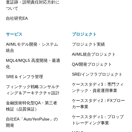
査証跡・説明責任対応方針に
ついて
自社研究EA
サービス
プロジェクト
AI/MLモデル開発・システム
プロジェクト実績
統合
AI/ML統合プロジェクト
MQL4/MQL5 高度開発・最適
QA/開発プロジェクト
化
SRE/インフラプロジェクト
SRE＆インフラ管理
ケーススタディ3：専門フィ
フィンテック戦略コンサルテ
ンテック・資産運用事業
ィング＆アーキテクチャ設計
ケーススタディ2：FXブロー
金融技術特化型QA・第三者
カー事業
検証（品質保証）
ケーススタディ1：プロップ
自社EA「AutoYenPulse」の
トレーディング事業
開発