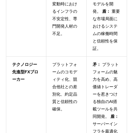
変動時におけ
モデルを開
るインフラの
発。
盾：
重要
不安定性、専
な市場局面に
門開発人材の
おけるシステ
不足。
ムの稼働時間
と信頼性を保
証。
テクノロジー
プラットフォ
矛：
プラット
先進型FXブロ
ームのコモデ
フォームの魅
ーカー
ィティ化、競
力を高め、高
合他社との差
価値トレーダ
別化、約定品
ーを惹きつけ
質と信頼性の
る独自のAI搭
確保。
載ツールを共
同開発。
盾：
サーバーイン
フラを最適化