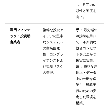
し、約定の信
頼性と速度を
向上。
専門フィンテ
複雑な投資ア
矛：
最先端の
ック・投資助
イデアの堅牢
AI技術を用い
言業者
なシステムへ
て、革新的な
の実装困難
投資コンセプ
性、コンプラ
トを安全かつ
イアンスおよ
確実に実装。
び規制リスク
盾：
厳格な運
の管理。
用上・データ
上の分離を保
証し、戦略実
行のための安
定した環境を
構築。