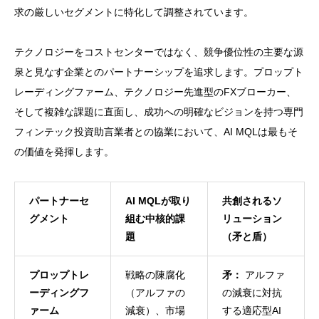
求の厳しいセグメントに特化して調整されています。
テクノロジーをコストセンターではなく、競争優位性の主要な源
泉と見なす企業とのパートナーシップを追求します。プロップト
レーディングファーム、テクノロジー先進型のFXブローカー、
そして複雑な課題に直面し、成功への明確なビジョンを持つ専門
フィンテック投資助言業者との協業において、AI MQLは最もそ
の価値を発揮します。
パートナーセ
AI MQLが取り
共創されるソ
グメント
組む中核的課
リューション
題
（矛と盾）
プロップトレ
戦略の陳腐化
矛：
アルファ
ーディングフ
（アルファの
の減衰に対抗
ァーム
減衰）、市場
する適応型AI