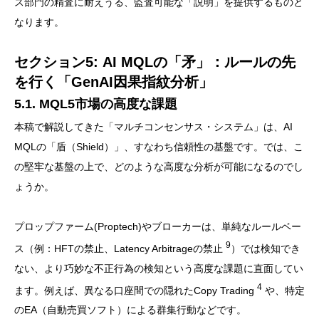
ス部門の精査に耐えうる、監査可能な「説明」を提供するものと
なります。
セクション5: AI MQLの「矛」：ルールの先
を行く「GenAI因果指紋分析」
5.1. MQL5市場の高度な課題
本稿で解説してきた「マルチコンセンサス・システム」は、AI
MQLの「盾（Shield）」、すなわち信頼性の基盤です。では、こ
の堅牢な基盤の上で、どのような高度な分析が可能になるのでし
ょうか。
プロップファーム(Proptech)やブローカーは、単純なルールベー
9
ス（例：HFTの禁止、Latency Arbitrageの禁止
）では検知でき
ない、より巧妙な不正行為の検知という高度な課題に直面してい
4
ます。例えば、異なる口座間での隠れたCopy Trading
や、特定
のEA（自動売買ソフト）による群集行動などです。