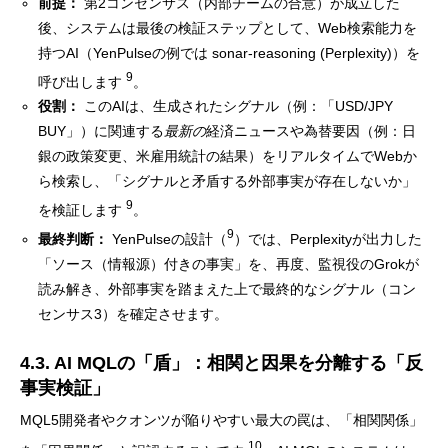
前提：
第2コンセンサス（内部チームの合意）が成立した
後、システムは最後の検証ステップとして、Web検索能力を
持つAI（YenPulseの例では sonar-reasoning (Perplexity)）を
9
呼び出します
。
役割：
このAIは、生成されたシグナル（例：「USD/JPY
BUY」）に関連する
最新の
経済ニュースや為替要因（例：日
銀の政策変更、米雇用統計の結果）をリアルタイムでWebか
ら検索し、「シグナルと矛盾する外部事実が存在しないか」
9
を検証します
。
9
最終判断：
YenPulseの設計（
）では、Perplexityが出力した
「ソース（情報源）付きの事実」を、再度、監視役のGrokが
読み解き、外部事実を踏まえた上で最終的なシグナル（コン
センサス3）を確定させます。
4.3. AI MQLの「盾」：相関と因果を分離する「反
事実検証」
MQL5開発者やクオンツが陥りやすい最大の罠は、「相関関係」
10