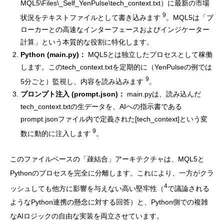
MQL5\Files\_Self_YenPulse\tech_context.txt）に最新の市場
9
状況をテキストファイルとして書き込みます
。MQL5は「ブ
ローカーとの高速なインターフェースおよびインジケーター
計算」という本質的な役割に特化します。
Python (main.py)：
MQL5とは独立したプロセスとして稼働
します。このtech_context.txtを定期的に（YenPulseの例では
9
5分ごと）監視し、内容を読み込みます
。
プロンプト注入 (prompt.json)：
main.pyは、読み込んだ
tech_context.txtの生データを、AIへの指示書である
prompt.jsonファイル内で定義された[tech_context]という変
9
数に動的に注入します
。
このファイルベースの「疎結合」アーキテクチャは、MQL5と
Pythonのプロセスを完全に分離します。これにより、一方がクラ
4
ッシュしても他方に影響を与えない高い堅牢性（
で議論される
ようなPython連携の懸念に対する回答）と、Python側での複雑
なAIロジックの自由な実装を両立させています。