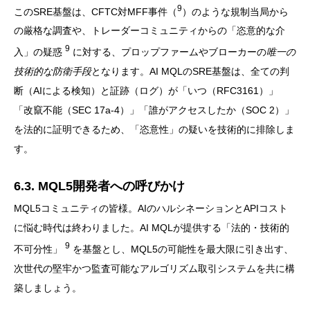
9
このSRE基盤は、CFTC対MFF事件（
）のような規制当局から
の厳格な調査や、トレーダーコミュニティからの「恣意的な介
9
入」の疑惑
に対する、プロップファームやブローカーの
唯一の
技術的な防衛手段
となります。AI MQLのSRE基盤は、全ての判
断（AIによる検知）と証跡（ログ）が「いつ（RFC3161）」
「改竄不能（SEC 17a-4）」「誰がアクセスしたか（SOC 2）」
を法的に証明できるため、「恣意性」の疑いを技術的に排除しま
す。
6.3. MQL5開発者への呼びかけ
MQL5コミュニティの皆様。AIのハルシネーションとAPIコスト
に悩む時代は終わりました。AI MQLが提供する「法的・技術的
9
不可分性」
を基盤とし、MQL5の可能性を最大限に引き出す、
次世代の堅牢かつ監査可能なアルゴリズム取引システムを共に構
築しましょう。