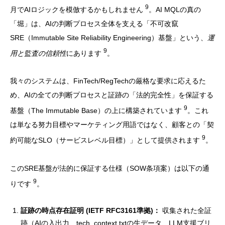
9
月でAIロジックを模倣するかもしれません
。AI MQLの真の
「堀」は、AIの判断プロセス全体を支える「不可改竄
SRE（Immutable Site Reliability Engineering）基盤」という、
運
9
用と監査の信頼性
にあります
。
我々のシステムは、FinTech/RegTechの厳格な要求に応えるた
め、AIの全ての判断プロセスと証跡の「法的完全性」を保証する
9
基盤（The Immutable Base）の上に構築されています
。これ
は単なる努力目標やマーケティング用語ではなく、顧客との「契
9
約可能なSLO（サービスレベル目標）」として提供されます
。
このSRE基盤が法的に保証する仕様（SOW条項案）は以下の通
9
りです
。
証跡の時点存在証明 (IETF RFC3161準拠)：
収集された全証
跡（AIの入出力、tech_context.txtの生データ、LLM支援ブリ