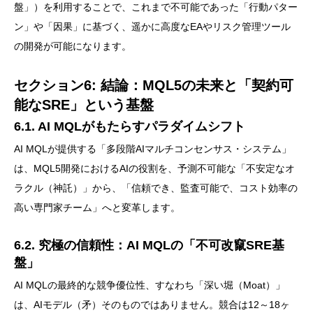
盤」）を利用することで、これまで不可能であった「行動パター
ン」や「因果」に基づく、遥かに高度なEAやリスク管理ツール
の開発が可能になります。
セクション6: 結論：MQL5の未来と「契約可
能なSRE」という基盤
6.1. AI MQLがもたらすパラダイムシフト
AI MQLが提供する「多段階AIマルチコンセンサス・システム」
は、MQL5開発におけるAIの役割を、予測不可能な「不安定なオ
ラクル（神託）」から、「信頼でき、監査可能で、コスト効率の
高い専門家チーム」へと変革します。
6.2. 究極の信頼性：AI MQLの「不可改竄SRE基
盤」
AI MQLの最終的な競争優位性、すなわち「深い堀（Moat）」
は、AIモデル（矛）そのものではありません。競合は12～18ヶ