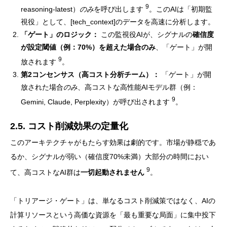
9
reasoning-latest）
のみ
を呼び出します
。このAIは「初期監
視役」として、[tech_context]のデータを高速に分析します。
「ゲート」のロジック：
この監視役AIが、シグナルの
確信度
が設定閾値（例：70%）を超えた場合のみ
、「ゲート」が開
9
放されます
。
第2コンセンサス（高コスト分析チーム）：
「ゲート」が開
放された場合
のみ
、高コストな高性能AIモデル群（例：
9
Gemini, Claude, Perplexity）が呼び出されます
。
2.5. コスト削減効果の定量化
このアーキテクチャがもたらす効果は劇的です。市場が静穏であ
るか、シグナルが弱い（確信度70%未満）大部分の時間におい
9
て、高コストなAI群は
一切起動されません
。
「トリアージ・ゲート」は、単なるコスト削減策ではなく、AIの
計算リソースという高価な資源を「最も重要な局面」に集中投下