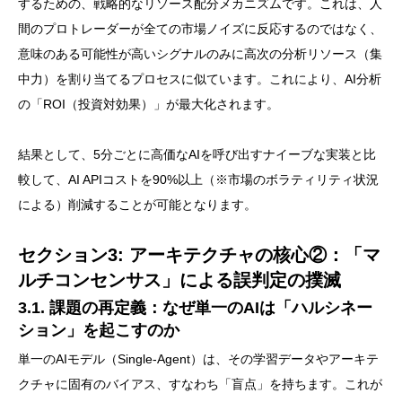
するための、戦略的なリソース配分メカニズムです。これは、人
間のプロトレーダーが全ての市場ノイズに反応するのではなく、
意味のある可能性が高いシグナルのみに高次の分析リソース（集
中力）を割り当てるプロセスに似ています。これにより、AI分析
の「ROI（投資対効果）」が最大化されます。
結果として、5分ごとに高価なAIを呼び出すナイーブな実装と比
較して、AI APIコストを90%以上（※市場のボラティリティ状況
による）削減することが可能となります。
セクション3: アーキテクチャの核心②：「マ
ルチコンセンサス」による誤判定の撲滅
3.1. 課題の再定義：なぜ単一のAIは「ハルシネー
ション」を起こすのか
単一のAIモデル（Single-Agent）は、その学習データやアーキテ
クチャに固有のバイアス、すなわち「盲点」を持ちます。これが