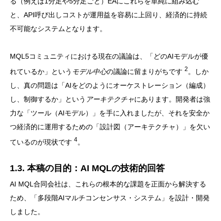
る（例えば1分足や5分足ごと）EAにこれらを単純に組み込む
と、API呼び出しコストが運用益を容易に上回り、経済的に持続
不可能なシステムとなります。
MQL5コミュニティにおける現在の議論は、「どのAIモデルが優
2
れているか」という
モデル中心
の議論に留まりがちです
。しか
し、真の問題は「AIをどのようにオーケストレーション（編成）
し、制御するか」という
アーキテクチャ
にあります。開発者は強
力な「ツール（AIモデル）」を手に入れましたが、それを安全か
つ経済的に運用するための「設計図（アーキテクチャ）」を欠い
4
ているのが現状です
。
1.3. 本稿の目的：AI MQLの技術的回答
AI MQL合同会社は、これらの根本的な課題を正面から解決する
ため、「多段階AIマルチコンセンサス・システム」を設計・開発
しました。