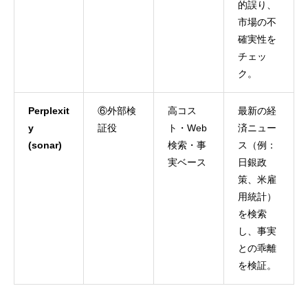
的誤り、
市場の不
確実性を
チェッ
ク。
Perplexit
⑥外部検
高コス
最新の経
y
証役
ト・Web
済ニュー
(sonar)
検索・事
ス（例：
実ベース
日銀政
策、米雇
用統計）
を検索
し、事実
との乖離
を検証。