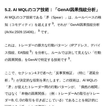
5.2. AI MQLのコア技術：「GenAI因果指紋分析」
AI MQLのコア技術である「矛（Spear）」は、ルールベースの検
9
知（コモディティ）を超えます
。それが「GenAI因果指紋分析
9
(ArXiv:2509.15406)」
です。
これは、トレーダーの膨大な行動パターン（IPアドレス、デバイ
9
ス指紋、EA指紋
）を分析し、ルールでは決して見えない「行動
9
の因果関係」をGenAIで特定する技術です
。
ここで、セクション4.3で述べた「反事実検証」（特に「遅延分
9
析」
）が決定的な役割を果たします。この技術は、AI MQLの
「矛」が捉えたトレーダー間の行動パターンが、「偶然の相関」
ではなく「本物の因果関係」（例：トレーダーAの取引がトレー
ダーB, C, Dの取引を
引き起こしている
）であることを統計的に