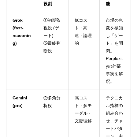
役割
能
Grok
①初期監
低コス
市場の急
(fast-
視役 (ゲ
ト・高
変を検知
reasonin
ート)
速・論理
し「ゲー
g)
⑤最終判
的
ト」を開
断役
閉。
Perplexit
yの外部
事実を解
釈。
Gemini
②多角分
高コス
テクニカ
(pro)
析役
ト・多モ
ル指標の
ーダル・
組み合わ
文脈理解
せ、チャ
ートパタ
ーン、中