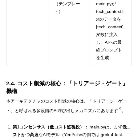
（テンプレー
main.pyが
ト）
tech_context.t
xtのデータを
[tech_context]
変数に注入
し、AIへの最
終プロンプト
を生成
2.4. コスト削減の核心：「トリアージ・ゲート」
機構
本アーキテクチャのコスト削減の核心は、「トリアージ・ゲー
9
ト」と呼ばれる多段階のAI呼び出しメカニズムにあります
。
第1コンセンサス（低コスト監視役）：
main.pyは、まず
低コ
ストかつ高速
なAIモデル（YenPulseの例では grok-4-fast-