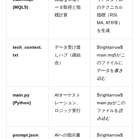
(MQL5)
ータ取得と指
のテクニカル
標計算
指標（RSI,
MA, ATR等）
を生成
tech_context.
データ受け渡
$\rightarrow$
txt
しハブ（疎結
main.mq5がこ
合）
のファイルに
データを
書き
込む
main.py
AIオーケスト
$\rightarrow$
(Python)
レーション、
main.pyがこの
ロジック実行
ファイルを
読
み込む
prompt.json
AIへの指示書
$\rightarrow$