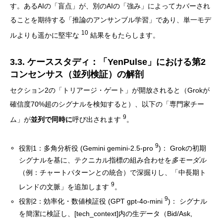
す。あるAIの「盲点」が、別のAIの「強み」によってカバーされ
ることを期待する「推論のアンサンブル学習」であり、単一モデ
10
ルよりも遥かに堅牢な
結果をもたらします。
3.3. ケーススタディ：「YenPulse」における第2
コンセンサス（並列検証）の解剖
セクション2の「トリアージ・ゲート」が開放されると（Grokが
確信度70%超のシグナルを検知すると）、以下の「専門家チー
9
ム」が
並列で同時に
呼び出されます
。
9
役割1：多角分析役 (Gemini gemini-2.5-pro
)： Grokの初期
シグナルを基に、テクニカル指標の組み合わせを
多モーダル
（例：チャートパターンとの統合）で深掘りし、「中長期ト
9
レンドの文脈」を追加します
。
9
役割2：効率化・数値検証役 (GPT gpt-4o-mini
)： シグナル
を簡潔に検証し、[tech_context]内の生データ（Bid/Ask,