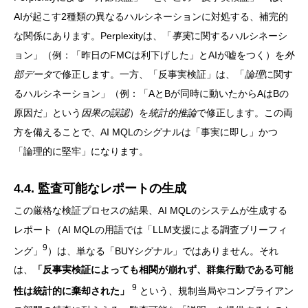
AIが起こす2種類の異なるハルシネーションに対処する、補完的
な関係にあります。Perplexityは、「
事実
に関するハルシネーシ
ョン」（例：「昨日のFMCは利下げした」とAIが嘘をつく）を
外
部データ
で修正します。一方、「反事実検証」は、「
論理
に関す
るハルシネーション」（例：「AとBが同時に動いたからAはBの
原因だ」という
因果の誤認
）を
統計的推論
で修正します。この両
方を備えることで、AI MQLのシグナルは「事実に即し」かつ
「論理的に堅牢」になります。
4.4. 監査可能なレポートの生成
この厳格な検証プロセスの結果、AI MQLのシステムが生成する
レポート（AI MQLの用語では「LLM支援による調査ブリーフィ
9
ング」
）は、単なる「BUYシグナル」ではありません。それ
は、
「反事実検証によっても相関が崩れず、群集行動である可能
9
性は統計的に棄却された」
という、規制当局やコンプライアン