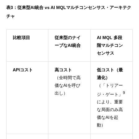
表3：従来型AI統合 vs AI MQLマルチコンセンサス・アーキテク
チャ
比較項目
従来型のナイ
AI MQL 多段
ーブなAI統合
階マルチコン
センサス
APIコスト
高コスト
低コスト（最
（全時間で高
適化）
価なAIを呼び
（「トリアー
出し）
9
ジ・ゲート」
により、重要
な局面のみ高
価なAIを起
動）
公式LINEでお問い合わせ