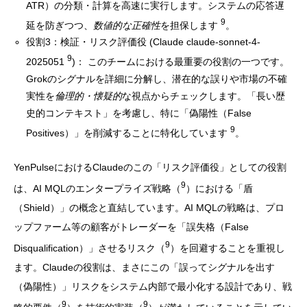
ATR）の分類・計算を高速に実行します。システムの応答遅
9
延を防ぎつつ、
数値的な正確性
を担保します
。
役割3：検証・リスク評価役 (Claude claude-sonnet-4-
9
2025051
)： このチームにおける最重要の役割の一つです。
Grokのシグナルを詳細に分解し、潜在的な誤りや市場の不確
実性を
倫理的・懐疑的
な視点からチェックします。「長い歴
史的コンテキスト」を考慮し、特に「偽陽性（False
9
Positives）」を削減することに特化しています
。
YenPulseにおけるClaudeのこの「リスク評価役」としての役割
9
は、AI MQLのエンタープライズ戦略（
）における「盾
（Shield）」の概念と直結しています。AI MQLの戦略は、プロ
ップファーム等の顧客がトレーダーを「誤失格（False
9
Disqualification）」させるリスク（
）を回避することを重視し
ます。Claudeの役割は、まさにこの「誤ってシグナルを出す
（偽陽性）」リスクをシステム内部で最小化する設計であり、戦
9
9