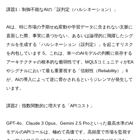
課題1：制御不能なAIの「誤判定（ハルシネーション）」
AIは、特に市場の予期せぬ変動や学習データに含まれない文脈に
直面した際、事実に基づかない、あるいは論理的に飛躍したシグ
ナルを生成する「ハルシネーション（誤判定）」を起こすリスク
を内包しています 5。これは、単一のAIモデルの判断に依存する
アーキテクチャの根本的な脆弱性です。MQL5コミュニティがEA
やシグナルにおいて最も重要視する「信頼性（Reliability）」6
が、AIの導入によって逆に脅かされるというジレンマが発生して
います。
課題2：指数関数的に増大する「APIコスト」
GPT-4o、Claude 3 Opus、Gemini 2.5 Proといった最高水準のAI
モデルのAPIコールは、極めて高価です。高頻度で市場を監視す