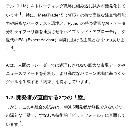
デル（LLM）をトレーディング戦略に組み込む試みが活発化して
1
います
。特に、MetaTrader 5（MT5）の持つ高速な注文執行能
力や厳密なバックテスト環境と、Pythonの持つ豊富なAI・データ
分析ライブラリ群を連携させるハイブリッド・アプローチは、次
世代のEA（Expert Advisor）開発における主流となりつつありま
4
す
。
AIは、人間のトレーダーでは処理しきれない膨大な市場データや
ニュースフィードを分析し、より高度なパターン認識に基づくシ
グナルを生成する「約束」を提示しています。
1.2. 開発者が直面する2つの「壁」
しかし、このAI統合の試みは、MQL5開発者が無視できない2つ
の深刻な「壁」、すなわち技術的「ピットフォール」に直面して
2
います
。