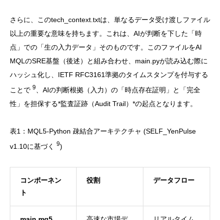
さらに、このtech_context.txtは、単なるデータ受け渡しファイル
以上の重要な意味を持ちます。これは、AIが判断を下した「時
点」での「生の入力データ」そのものです。このファイルをAI
MQLのSRE基盤（後述）と組み合わせ、main.pyが読み込む際に
ハッシュ化し、IETF RFC3161準拠のタイムスタンプを付与する
9
ことで
、AIの判断根拠（入力）の「時点存在証明」と「完全
性」を担保する*監査証跡（Audit Trail）*の起点となります。
表1：MQL5-Python 疎結合アーキテクチャ (SELF_YenPulse
9
v1.10に基づく
)
コンポーネン
役割
データフロー
ト
main.mq5
高速な市場デ
リアルタイム