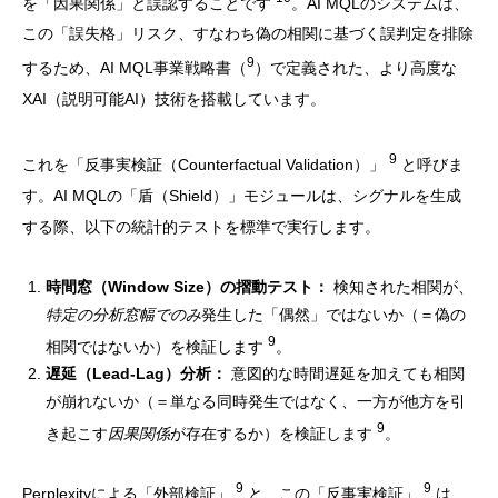
を「因果関係」と誤認することです
。AI MQLのシステムは、
この「誤失格」リスク、すなわち偽の相関に基づく誤判定を排除
9
するため、AI MQL事業戦略書（
）で定義された、より高度な
XAI（説明可能AI）技術を搭載しています。
9
これを「反事実検証（Counterfactual Validation）」
と呼びま
す。AI MQLの「盾（Shield）」モジュールは、シグナルを生成
する際、以下の統計的テストを標準で実行します。
時間窓（Window Size）の摺動テスト：
検知された相関が、
特定の分析窓幅でのみ
発生した「偶然」ではないか（＝偽の
9
相関ではないか）を検証します
。
遅延（Lead-Lag）分析：
意図的な時間遅延を加えても相関
が崩れないか（＝単なる同時発生ではなく、一方が他方を引
9
き起こす
因果関係
が存在するか）を検証します
。
9
9
Perplexityによる「外部検証」
と、この「反事実検証」
は、