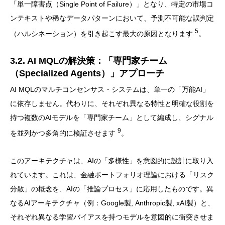
「単一障害点（Single Point of Failure）」となり、特定の市場コ
ンテキストや稀なデータパターンにおいて、予測不可能な誤判定
5
（ハルシネーション）を引き起こす最大の原因となります
。
3.2. AI MQLの解決策：「専門家チーム
（Specialized Agents）」アプローチ
AI MQLのマルチコンセンサス・システムは、単一の「万能AI」
に依存しません。代わりに、それぞれ異なる特性と明確な役割を
持つ複数のAIモデルを「専門家チーム」として編成し、シグナル
9
を並列かつ多角的に検証させます
。
このアーキテクチャは、AIの「多様性」を意図的に設計に取り入
れています。これは、金融ポートフォリオ理論における「リスク
分散」の概念を、AIの「推論プロセス」に応用したものです。異
なるAIアーキテクチャ（例：Google製, Anthropic製, xAI製）と、
それぞれ異なる学習バイアスを持つモデルを意図的に衝突させま