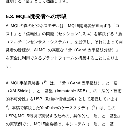
証明する「盾」として機能します。
5.3. MQL5開発者への示唆
AI MQLの真のビジネスモデルは、MQL5開発者が直面する「コ
スト」と「信頼性」の問題（セクション2, 3, 4）を解決する「盾
（マルチコンセンサス・システム）」を提供し、それによって開
発者の皆様が、AI MQLの高度な「矛（GenAI因果指紋分析）」
を安全に利用できるプラットフォームを構築することにありま
す。
9
AI MQL事業戦略書（
）は、「矛（GenAI因果指紋）」と「盾
（XAI Shield）」と「基盤（Immutable SRE）」の「法的・技術
的不可分性」をUSP（独自の価値提案）として定義しています
9
9
。本稿で解説したYenPulseのケーススタディ（
）は、この
USPをMQL5環境で実現するための、具体的な「盾」と「基盤」
の実装例です。MQL5開発者は、本システム（「盾」と「基