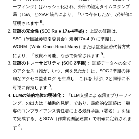
ーフィング）はハッシュ化され、外部の認定タイムスタンプ
局（TSA）とのAPI統合により、「いつ存在したか」が法的に
9
証明されます
。
証跡の完全性 (SEC Rule 17a-4準拠)：
上記の証跡は、
SEC（米国証券取引委員会）規則17a-4 (f) に準拠し、
WORM（Write-Once-Read-Many）または監査証跡代替方式
9
により、「改竄不可能」な形で保管されます
。
証跡のトレーサビリティ (SOC 2準拠)：
証跡データへの全て
のアクセス（誰が、いつ、何を見たか）は、SOC 2準拠の詳
細なアクセス監査ログ を生成し、これを上記1, 2と同様に不
9
可逆に保持します
。
LLMの法的地位の明確化：
「LLM支援による調査ブリーフィ
ング」の出力は「補助的見解」であり、最終的な証跡は「顧
客のコンプライアンス責任者による最終承認（署名）」を経
て完成する、とSOW（作業範囲記述書）で明確に定義されま
9
す
。