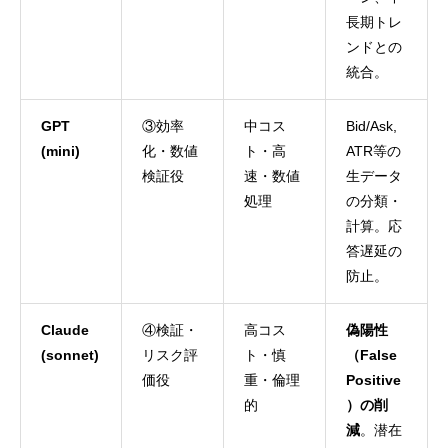
長期トレ
ンドとの
統合。
GPT
③効率
中コス
Bid/Ask,
(mini)
化・数値
ト・高
ATR等の
検証役
速・数値
生データ
処理
の分類・
計算。応
答遅延の
防止。
Claude
④検証・
高コス
偽陽性
(sonnet)
リスク評
ト・慎
（False
価役
重・倫理
Positive
的
）の削
減
。潜在