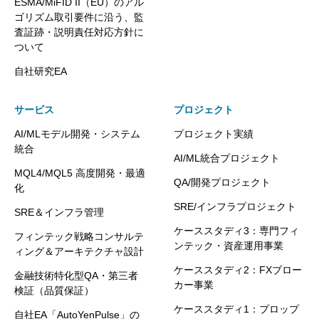
ESMA/MiFID II（EU）のアル
ゴリズム取引要件に沿う、監
査証跡・説明責任対応方針に
ついて
自社研究EA
サービス
プロジェクト
AI/MLモデル開発・システム
プロジェクト実績
統合
AI/ML統合プロジェクト
MQL4/MQL5 高度開発・最適
QA/開発プロジェクト
化
SRE/インフラプロジェクト
SRE＆インフラ管理
ケーススタディ3：専門フィ
フィンテック戦略コンサルテ
ンテック・資産運用事業
ィング＆アーキテクチャ設計
ケーススタディ2：FXブロー
金融技術特化型QA・第三者
カー事業
検証（品質保証）
ケーススタディ1：プロップ
自社EA「AutoYenPulse」の