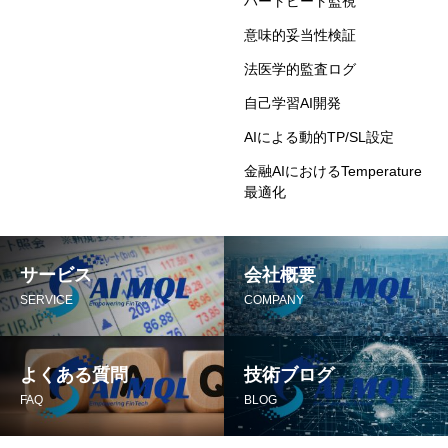
ハートビート監視
意味的妥当性検証
法医学的監査ログ
自己学習AI開発
AIによる動的TP/SL設定
金融AIにおけるTemperature
最適化
サービス
会社概要
SERVICE
COMPANY
よくある質問
技術ブログ
FAQ
BLOG