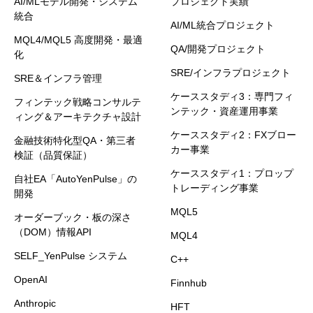
AI/MLモデル開発・システム
プロジェクト実績
統合
AI/ML統合プロジェクト
MQL4/MQL5 高度開発・最適
QA/開発プロジェクト
化
SRE/インフラプロジェクト
SRE＆インフラ管理
ケーススタディ3：専門フィ
フィンテック戦略コンサルテ
ンテック・資産運用事業
ィング＆アーキテクチャ設計
ケーススタディ2：FXブロー
金融技術特化型QA・第三者
カー事業
検証（品質保証）
ケーススタディ1：プロップ
自社EA「AutoYenPulse」の
トレーディング事業
開発
MQL5
オーダーブック・板の深さ
（DOM）情報API
MQL4
SELF_YenPulse システム
C++
OpenAI
Finnhub
Anthropic
HFT