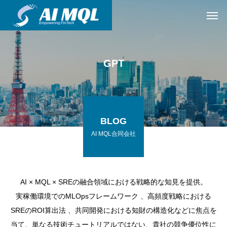
GPT
BLOG
AI MQL合同会社
AI × MQL × SREの融合領域における戦略的な知見を提供。
実稼働環境でのMLOpsフレームワーク 、高頻度戦略における
SREのROI算出法 、共同開発における知財の構造化などに焦点を
当て、単なる技術チュートリアルではない、貴社の競争優位性に