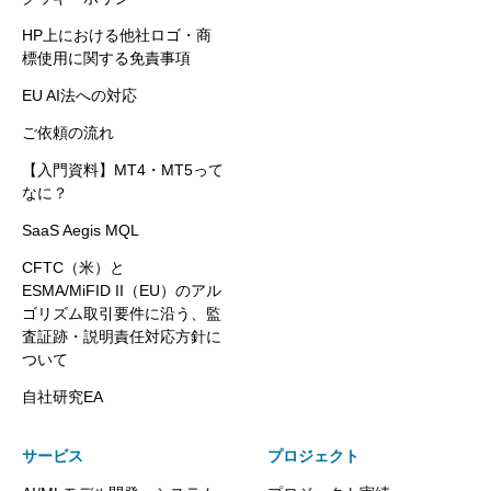
HP上における他社ロゴ・商
標使用に関する免責事項
EU AI法への対応
ご依頼の流れ
【入門資料】MT4・MT5って
なに？
SaaS Aegis MQL
CFTC（米）と
ESMA/MiFID II（EU）のアル
ゴリズム取引要件に沿う、監
査証跡・説明責任対応方針に
ついて
自社研究EA
サービス
プロジェクト