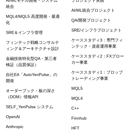
AI/MLモデル開発・システム
プロジェクト実績
統合
AI/ML統合プロジェクト
MQL4/MQL5 高度開発・最適
QA/開発プロジェクト
化
SRE/インフラプロジェクト
SRE＆インフラ管理
ケーススタディ3：専門フィ
フィンテック戦略コンサルテ
ンテック・資産運用事業
ィング＆アーキテクチャ設計
ケーススタディ2：FXブロー
金融技術特化型QA・第三者
カー事業
検証（品質保証）
ケーススタディ1：プロップ
自社EA「AutoYenPulse」の
トレーディング事業
開発
MQL5
オーダーブック・板の深さ
（DOM）情報API
MQL4
SELF_YenPulse システム
C++
OpenAI
Finnhub
Anthropic
HFT