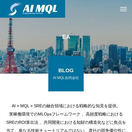
EA
BLOG
AI MQL合同会社
AI × MQL × SREの融合領域における戦略的な知見を提供。
実稼働環境でのMLOpsフレームワーク 、高頻度戦略における
SREのROI算出法 、共同開発における知財の構造化などに焦点を
当て、単なる技術チュートリアルではない、貴社の競争優位性に