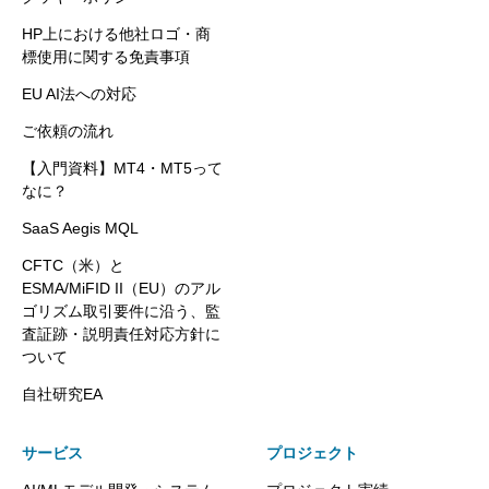
HP上における他社ロゴ・商
標使用に関する免責事項
EU AI法への対応
ご依頼の流れ
【入門資料】MT4・MT5って
なに？
SaaS Aegis MQL
CFTC（米）と
ESMA/MiFID II（EU）のアル
ゴリズム取引要件に沿う、監
査証跡・説明責任対応方針に
ついて
自社研究EA
サービス
プロジェクト