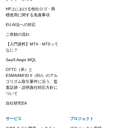
HP上における他社ロゴ・商
標使用に関する免責事項
EU AI法への対応
ご依頼の流れ
【入門資料】MT4・MT5って
なに？
SaaS Aegis MQL
CFTC（米）と
ESMA/MiFID II（EU）のアル
ゴリズム取引要件に沿う、監
査証跡・説明責任対応方針に
ついて
自社研究EA
サービス
プロジェクト