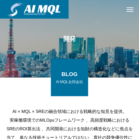
開発
BLOG
AI MQL合同会社
AI × MQL × SREの融合領域における戦略的な知見を提供。
実稼働環境でのMLOpsフレームワーク 、高頻度戦略における
SREのROI算出法 、共同開発における知財の構造化などに焦点を
当て、単なる技術チュートリアルではない、貴社の競争優位性に