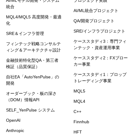
AI/MLモデル開発・システム
プロジェクト実績
統合
AI/ML統合プロジェクト
MQL4/MQL5 高度開発・最適
QA/開発プロジェクト
化
SRE/インフラプロジェクト
SRE＆インフラ管理
ケーススタディ3：専門フィ
フィンテック戦略コンサルテ
ンテック・資産運用事業
ィング＆アーキテクチャ設計
ケーススタディ2：FXブロー
金融技術特化型QA・第三者
カー事業
検証（品質保証）
ケーススタディ1：プロップ
自社EA「AutoYenPulse」の
トレーディング事業
開発
MQL5
オーダーブック・板の深さ
（DOM）情報API
MQL4
SELF_YenPulse システム
C++
OpenAI
Finnhub
Anthropic
HFT