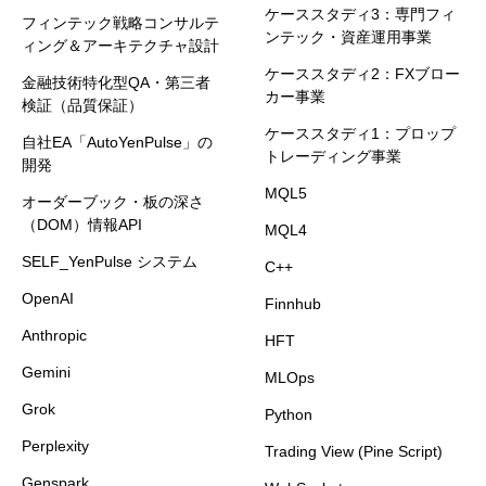
ケーススタディ3：専門フィ
フィンテック戦略コンサルテ
ンテック・資産運用事業
ィング＆アーキテクチャ設計
ケーススタディ2：FXブロー
金融技術特化型QA・第三者
カー事業
検証（品質保証）
ケーススタディ1：プロップ
自社EA「AutoYenPulse」の
トレーディング事業
開発
MQL5
オーダーブック・板の深さ
（DOM）情報API
MQL4
SELF_YenPulse システム
C++
OpenAI
Finnhub
Anthropic
HFT
Gemini
MLOps
Grok
Python
Perplexity
Trading View (Pine Script)
Genspark