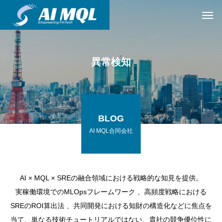
異常検知
BLOG
AI MQL合同会社
AI × MQL × SREの融合領域における戦略的な知見を提供。
実稼働環境でのMLOpsフレームワーク 、高頻度戦略における
SREのROI算出法 、共同開発における知財の構造化などに焦点を
当て、単なる技術チュートリアルではない、貴社の競争優位性に