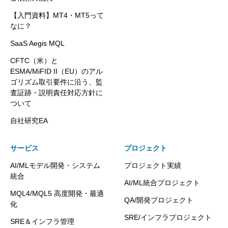
【入門資料】MT4・MT5って
なに？
SaaS Aegis MQL
CFTC（米）と
ESMA/MiFID II（EU）のアル
ゴリズム取引要件に沿う、監
査証跡・説明責任対応方針に
ついて
自社研究EA
サービス
プロジェクト
AI/MLモデル開発・システム
プロジェクト実績
統合
AI/ML統合プロジェクト
MQL4/MQL5 高度開発・最適
QA/開発プロジェクト
化
SRE/インフラプロジェクト
SRE＆インフラ管理