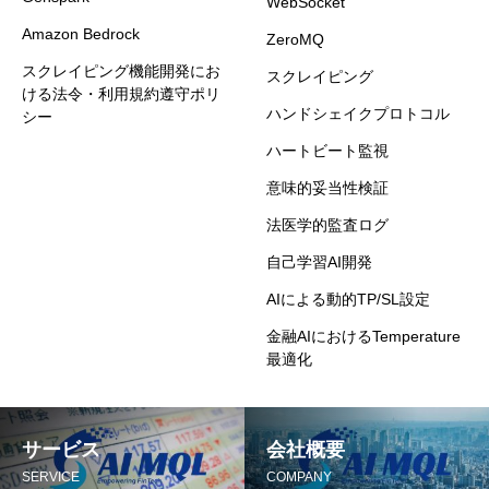
WebSocket
Amazon Bedrock
ZeroMQ
スクレイピング機能開発にお
スクレイピング
ける法令・利用規約遵守ポリ
ハンドシェイクプロトコル
シー
ハートビート監視
意味的妥当性検証
法医学的監査ログ
自己学習AI開発
AIによる動的TP/SL設定
金融AIにおけるTemperature
最適化
サービス
会社概要
SERVICE
COMPANY