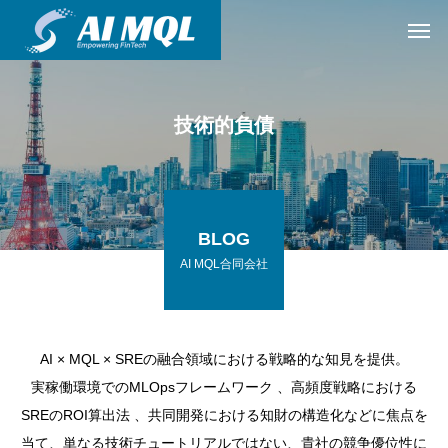
技術的負債
BLOG
AI MQL合同会社
AI × MQL × SREの融合領域における戦略的な知見を提供。
実稼働環境でのMLOpsフレームワーク 、高頻度戦略における
SREのROI算出法 、共同開発における知財の構造化などに焦点を
当て、単なる技術チュートリアルではない、貴社の競争優位性に