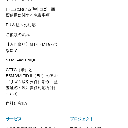
HP上における他社ロゴ・商
標使用に関する免責事項
EU AI法への対応
ご依頼の流れ
【入門資料】MT4・MT5って
なに？
SaaS Aegis MQL
CFTC（米）と
ESMA/MiFID II（EU）のアル
ゴリズム取引要件に沿う、監
査証跡・説明責任対応方針に
ついて
自社研究EA
サービス
プロジェクト