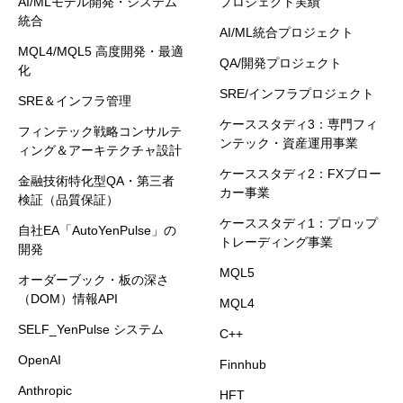
AI/MLモデル開発・システム
プロジェクト実績
統合
AI/ML統合プロジェクト
MQL4/MQL5 高度開発・最適
QA/開発プロジェクト
化
SRE/インフラプロジェクト
SRE＆インフラ管理
ケーススタディ3：専門フィ
フィンテック戦略コンサルテ
ンテック・資産運用事業
ィング＆アーキテクチャ設計
ケーススタディ2：FXブロー
金融技術特化型QA・第三者
カー事業
検証（品質保証）
ケーススタディ1：プロップ
自社EA「AutoYenPulse」の
トレーディング事業
開発
MQL5
オーダーブック・板の深さ
（DOM）情報API
MQL4
SELF_YenPulse システム
C++
OpenAI
Finnhub
Anthropic
HFT